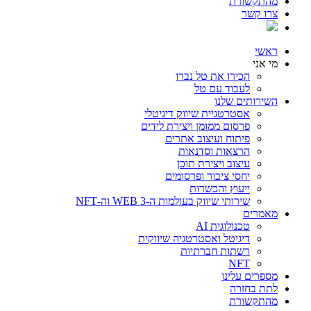
מהתקשורת
צרו קשר
ראשי
מי אני
הכירו את טל נברו
לעבוד עם טל
השירותים שלנו
אסטרטגיית שיווק דיגיטלי
פרסום ממומן ויצירת לידים
פיתוח ועיצוב אתרים
הרצאות וסדנאות
עיצוב ויצירת תוכן
יחסי ציבור ופרסומים
ייעוץ והכשרות
שירותי שיווק בעולמות ה-WEB 3 וה-NFT
מאמרים
טכנולוגית AI
דיגיטל ואסטרטגיה שיווקית
רשתות חברתיות
NFT
מספרים עלינו
לתת בחזרה
מהתקשורת