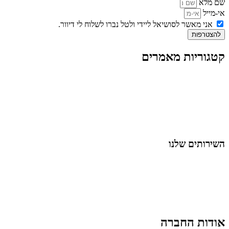
שם מלא
אי-מייל
אני מאשר לסושיאל ליידי ולטל נברו לשלוח לי דיוור.
להצטרפות
קטגוריות מאמרים
כל המאמרים
מאמרים על
בינה מלאכותית
מאמרי דיגיטל
נושאים כלליים
לייף-סטייל
החיים בסרטוני וידאו
השירותים שלנו
שיווק ובניית נוכחות באינסטגרם
אסטרטגיה וניהול תוכן
קמפיינים ממומנים וכלי קידום
עיצוב ופיתוח אתרים ודפי נחיתה
הרצאות וסדנאות
אודות החברה