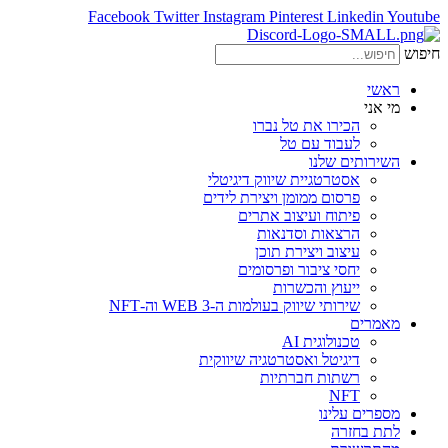
Facebook
Twitter
Instagram
Pinterest
Linkedin
Youtube
חיפוש
ראשי
מי אני
הכירו את טל נברו
לעבוד עם טל
השירותים שלנו
אסטרטגיית שיווק דיגיטלי
פרסום ממומן ויצירת לידים
פיתוח ועיצוב אתרים
הרצאות וסדנאות
עיצוב ויצירת תוכן
יחסי ציבור ופרסומים
ייעוץ והכשרות
שירותי שיווק בעולמות ה-WEB 3 וה-NFT
מאמרים
טכנולוגית AI
דיגיטל ואסטרטגיה שיווקית
רשתות חברתיות
NFT
מספרים עלינו
לתת בחזרה